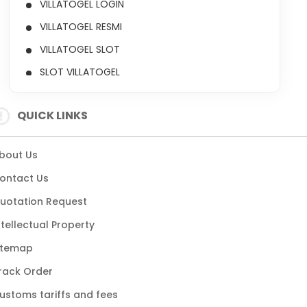
VILLATOGEL LOGIN
VILLATOGEL RESMI
VILLATOGEL SLOT
SLOT VILLATOGEL
VILLATOGEL TERBAIK
QUICK LINKS
VILLA TOGEL LOGIN
bout Us
ontact Us
uotation Request
ntellectual Property
itemap
rack Order
ustoms tariffs and fees