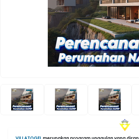
VILLATOGEL
merupakan program unggulan yang diran