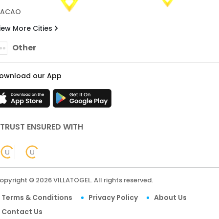
ACAO
iew More Cities
Other
ownload our App
TRUST ENSURED WITH
opyright © 2026 VILLATOGEL. All rights reserved.
Terms & Conditions
Privacy Policy
About Us
Contact Us